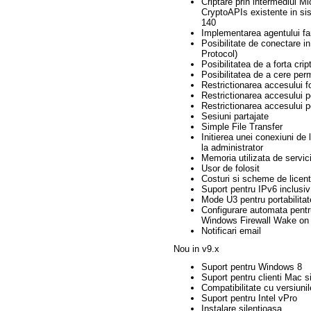
Criptare prin intermediul M
CryptoAPIs existente in sis
140
Implementarea agentului far
Posibilitate de conectare
Protocol)
Posibilitatea de a forta cri
Posibilitatea de a cere perm
Restrictionarea accesului fo
Restrictionarea accesului p
Restrictionarea accesului 
Sesiuni partajate
Simple File Transfer
Initierea unei conexiuni de 
la administrator
Memoria utilizata de servic
Usor de folosit
Costuri si scheme de licent
Suport pentru IPv6 inclusiv
Mode U3 pentru portabilitat
Configurare automata pentr
Windows Firewall Wake on
Notificari email
Nou in v9.x
Suport pentru Windows 8
Suport pentru clienti Mac s
Compatibilitate cu versiunil
Suport pentru Intel vPro
Instalare silentioasa