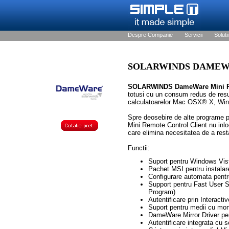
Despre Companie
Servicii
Solutii
SOLARWINDS DAMEWAR
SOLARWINDS DameWare Mini R
totusi cu un consum redus de resur
calculatoarelor Mac OSX® X, Wi
Spre deosebire de alte programe pe
Mini Remote Control Client nu inloc
care elimina necesitatea de a rest
Functii:
Suport pentru Windows Vist
Pachet MSI pentru instalar
Configurare automata pent
Support pentru Fast User 
Program)
Autentificare prin Interac
Suport pentru medii cu monit
DameWare Mirror Driver pen
Autentificare integrata cu 